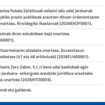
antza fiskala Zerbitzuak eskaini edo udal jarduerak
atiko prezio publikoak arautzen dituen ordenantzaren
onartzea. Kiroldegiko ikastaroak (2026EKOF0001).
ezinak diren eskubideen baja onartzea
A0001).
hitzarmenaren aldaketa onartzea. Gurasotasun
obetzea (47 eta 48 artikuluak) (2026FLHA0001).
tania Zero Zabor, S.L.ri bere udal bazkideek egin
 jarduera- enkarguen araubide juridikoa arautzeko
a onartzea (2026HITZ0003).
erak eta galderak.