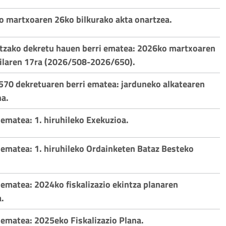
o martxoaren 26ko bilkurako akta onartzea.
etzako dekretu hauen berri ematea: 2026ko martxoaren
rilaren 17ra (2026/508-2026/650).
570 dekretuaren berri ematea: jarduneko alkatearen
a.
 ematea: 1. hiruhileko Exekuzioa.
 ematea: 1. hiruhileko Ordainketen Bataz Besteko
 ematea: 2024ko fiskalizazio ekintza planaren
a.
 ematea: 2025eko Fiskalizazio Plana.