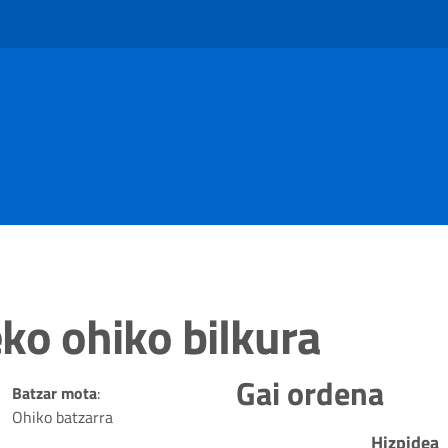
ko ohiko bilkura
Gai ordena
Batzar mota
:
Ohiko batzarra
Hizpidea