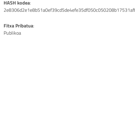
HASH kodea
:
2e8306d2e1e8b51a0ef39cd5de4efe35df050c050208b17531a
Fitxa Pribatua
:
Publikoa
Play
Video