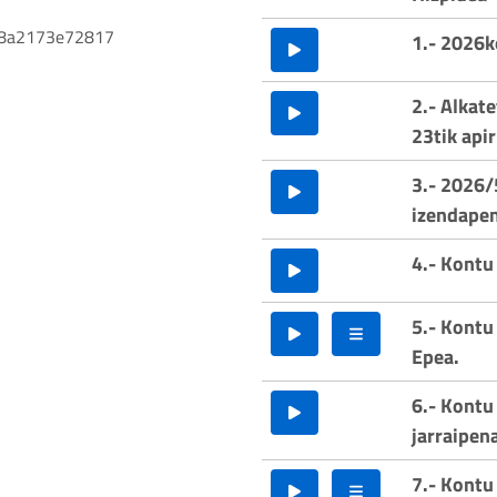
f8a2173e72817
1.- 2026k
2.- Alkat
23tik api
3.- 2026/
izendapen
4.- Kontu
5.- Kontu
Epea.
6.- Kontu
jarraipen
7.- Kontu