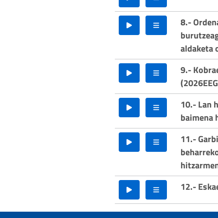
8.- Orden
burutzeag
aldaketa 
9.- Kobra
(2026EEG
10.- Lan 
baimena h
11.- Garbi
beharreko
hitzarmen
12.- Eska