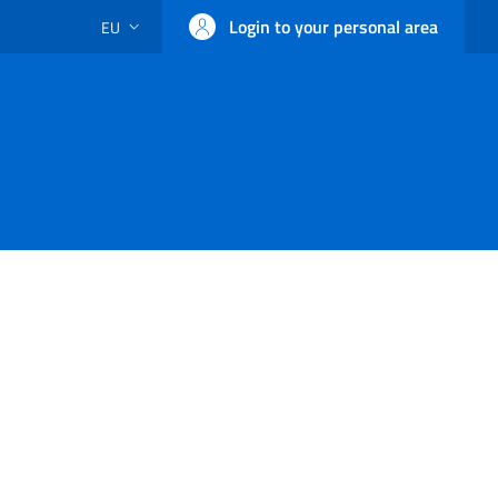
Login to your personal area
EU
LANGUAGE SWITCHER: CURRENT LANGUAGE